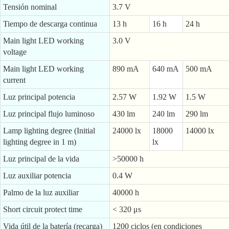
Tensión nominal
3.7 V
Tiempo de descarga continua
13 h
16 h
24 h
Main light LED working
3.0 V
voltage
Main light LED working
890 mA
640 mA
500 mA
current
Luz principal potencia
2.57 W
1.92 W
1.5 W
Luz principal flujo luminoso
430 lm
240 lm
290 lm
Lamp lighting degree (Initial
24000 lx
18000
14000 lx
lighting degree in 1 m)
lx
Luz principal de la vida
>50000 h
Luz auxiliar potencia
0.4 W
Palmo de la luz auxiliar
40000 h
Short circuit protect time
< 320 μs
Vida útil de la batería (recarga)
1200 ciclos (en condiciones