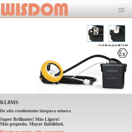
Toggle
naviga
KL8MS
De alto rendimiento lámpara minera
Super Brillantes! Más Ligero!
Más pequeño. Mayor fiabilidad.
El poder magnético cable conecta bien