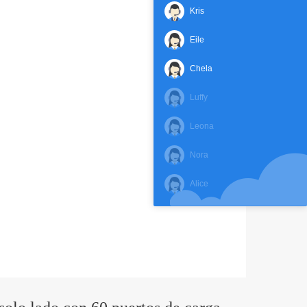
Kris
Eile
Chela
Luffy
Leona
Nora
Alice