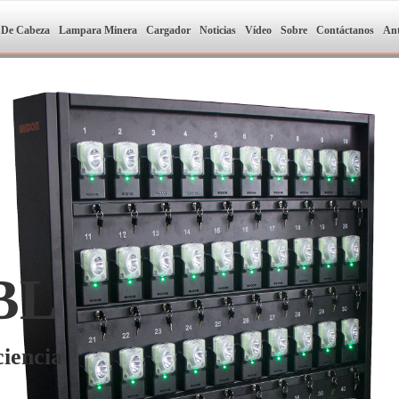
 De Cabeza
Lampara Minera
Cargador
Noticias
Vídeo
Sobre
Contáctanos
Ant
BL
iencia