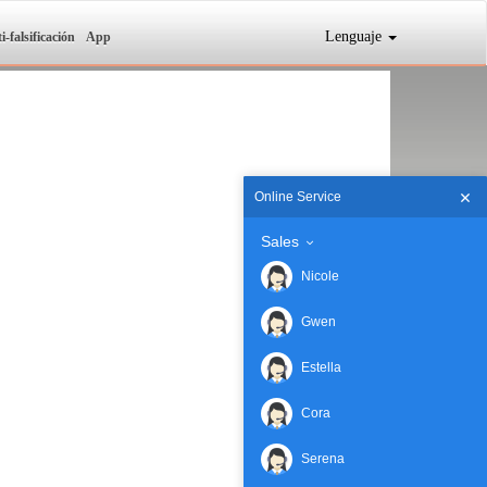
Lenguaje
i-falsificación
App
Online Service
Sales
Nicole
Gwen
Estella
Cora
Serena