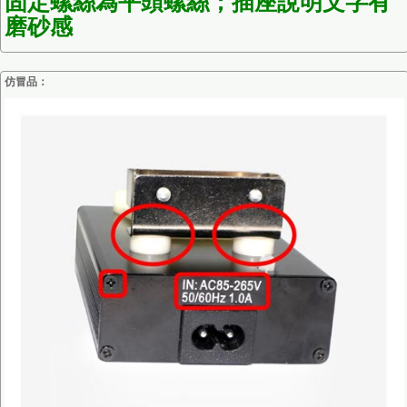
固定螺絲為平頭螺絲；插座說明文字有
磨砂感
仿冒品：