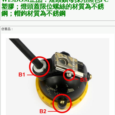
塑膠；燈頭蓋限位螺絲的材質為不銹
鋼；帽鉤材質為不銹鋼
仿冒品：