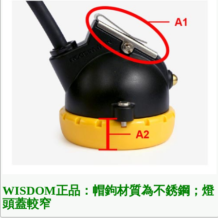
WISDOM正品：帽鉤材質為不銹鋼；燈
頭蓋較窄