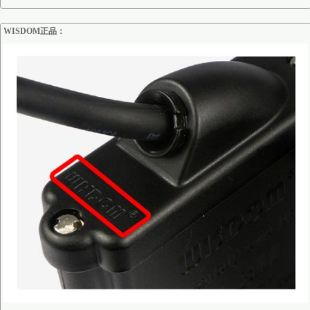
WISDOM正品：