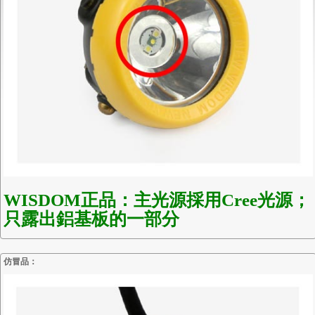
WISDOM正品：主光源採用Cree光源；
只露出鋁基板的一部分
仿冒品：