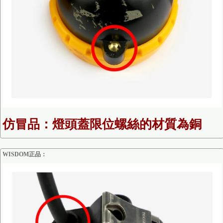
仿冒品：燈頭蓋限位螺絲的材質為銅
WISDOM正品：