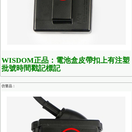
WISDOM正品：電池盒皮帶扣上有注塑
批號時間戳記標記
仿冒品：