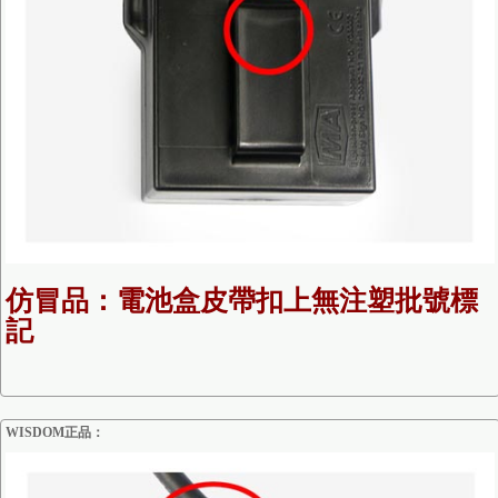
仿冒品：電池盒皮帶扣上無注塑批號標
記
WISDOM正品：