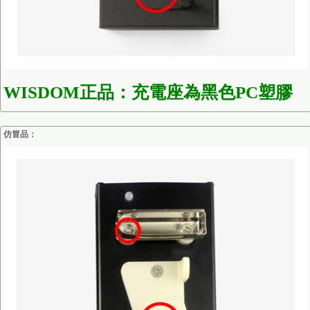
WISDOM正品：充電座為黑色PC塑膠
仿冒品：