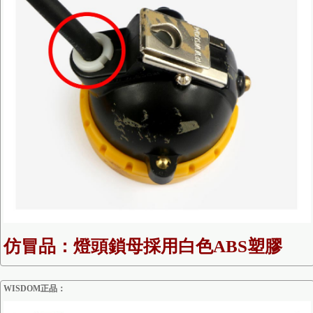
仿冒品：燈頭鎖母採用白色ABS塑膠
WISDOM正品：