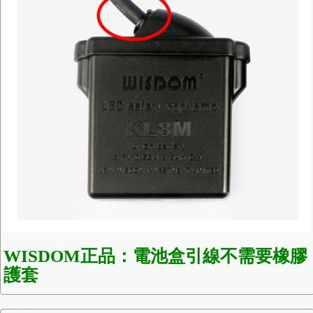
WISDOM正品：電池盒引線不需要橡膠
護套