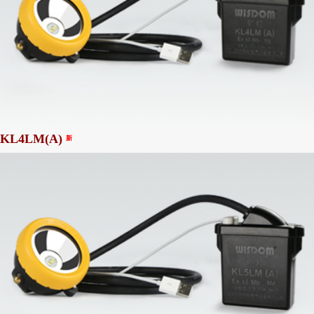
KL4LM(A)
新