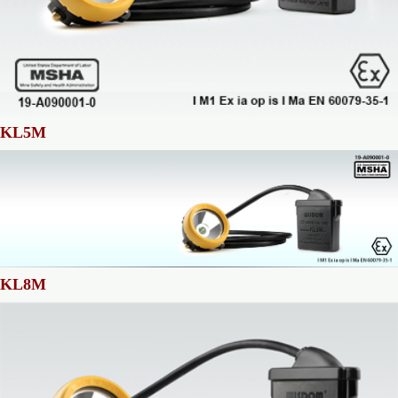
KL5M
KL8M