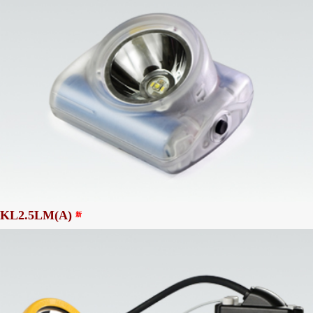
KL2.5LM(A)
新