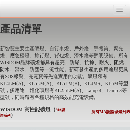
Toggle
naviga
產品清單
新智慧主要生產礦燈、自行車燈、戶外燈、手電筒、聚光
燈、應急檯燈、旅行燈、背包燈、潛水燈等照明設備。所有
WISDOM品牌礦燈都具有超亮、防爆、抗摔、耐火、阻燃、
防水、潛水、防塵等一流性能。新研發生產的多用途燈更具
有SOS報警、充電寶等先進實用的功能。礦燈類有
KL4LM(A)、KL5LM(A)、KL5LM(B)、KL4MS、KL5M等型
號，多用途一體化頭燈有KL2.5LM(A)、Lamp 4、Lamp 3等
型號，同時還有各種規格的高效能充電設備。
WISDOM 高性能礦燈（
MA認
所有MA認證礦燈列
）
證系列