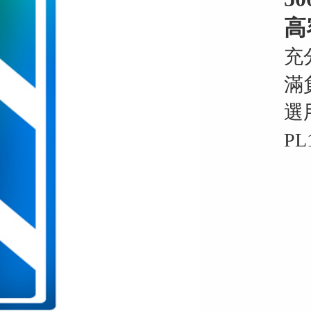
高
充
滿
選
PL