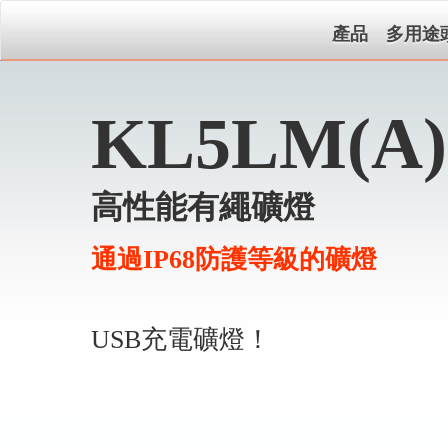
產品
多用途
KL5LM(A)
高性能有繩礦燈
通過IP68防護等級的礦燈
USB充電礦燈！