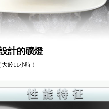
設計的礦燈
大於11小時！
！