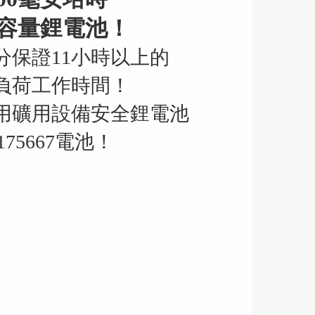
容量鋰電池！
分保證11小時以上的
負荷工作時間！
用礦用設備安全鋰電池
175667電池！