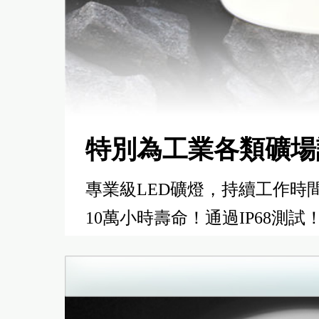
特別為工業各類礦場
專業級LED礦燈，持續工作時間
10萬小時壽命！通過IP68測試