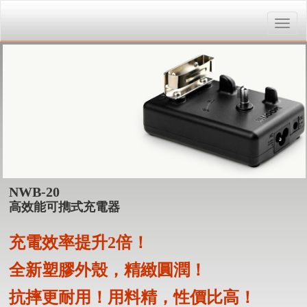
Toggle
naviga
NWB-20
高效能可擕式充電器
充電效率提升2倍！
全新塑膠外殼，精緻圓潤！
抗摔更耐用！用料精，性價比高！