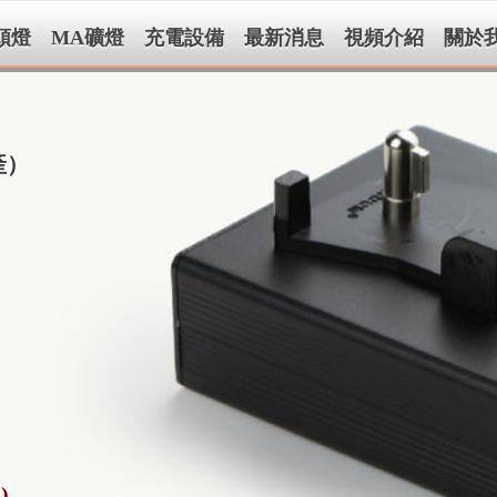
頭燈
MA礦燈
充電設備
最新消息
視頻介紹
關於
產）
)