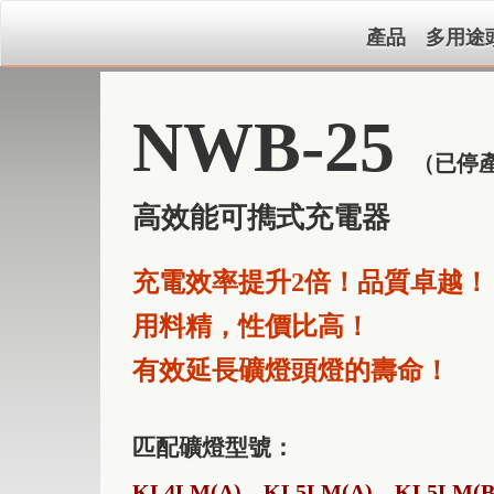
產品
多用途
NWB-25
（已停
高效能可擕式充電器
充電效率提升2倍！品質卓越！
用料精，性價比高！
有效延長礦燈頭燈的壽命！
匹配礦燈型號：
KL4LM(A)
KL5LM(A)
KL5LM(B