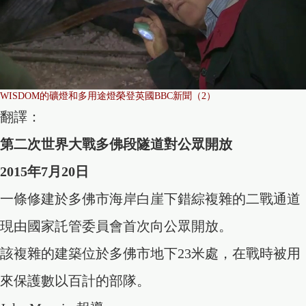
WISDOM的礦燈和多用途燈榮登英國BBC新聞（2）
翻譯：
第二次世界大戰多佛段隧道對公眾開放
2015年7月20日
一條修建於多佛市海岸白崖下錯綜複雜的二戰通道
現由國家託管委員會首次向公眾開放。
該複雜的建築位於多佛市地下23米處，在戰時被用
來保護數以百計的部隊。