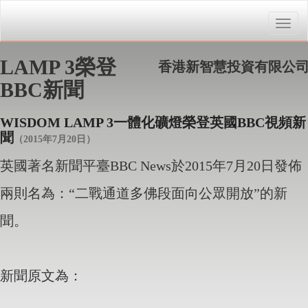
Toggle
naviga
LAMP 3榮登
香港新智慧投資有限公
BBC新聞
WISDOM LAMP 3一體化礦燈榮登英國BBC視頻新
聞
（2015年7月20日）
英國著名新聞平臺BBC News於2015年7月20日發佈
兩則名為：“二戰通道多佛段面向公眾開放”的新
聞。
新聞原文為：