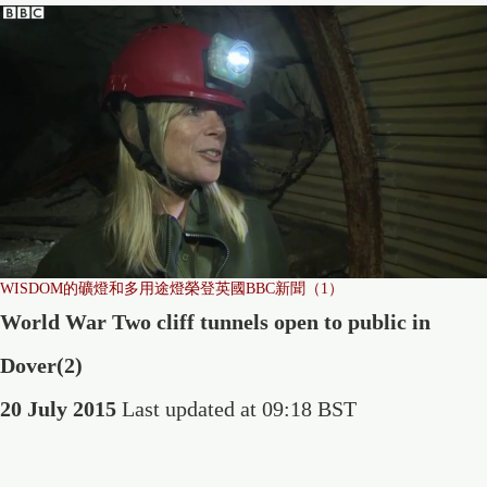
WISDOM的礦燈和多用途燈榮登英國BBC新聞（1）
World War Two cliff tunnels open to public in
Dover(2)
20 July 2015
Last updated at 09:18 BST