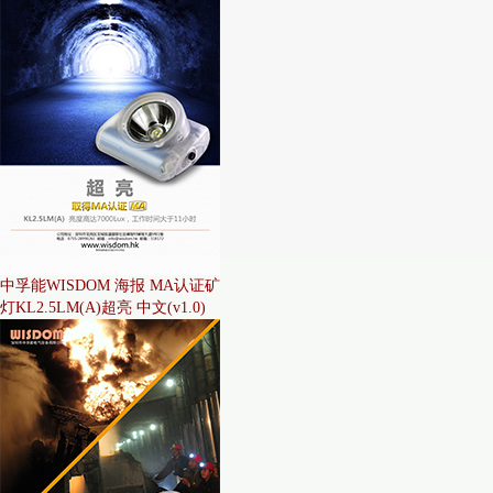
中孚能WISDOM 海报 MA认证矿
灯KL2.5LM(A)超亮 中文(v1.0)