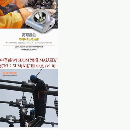
中孚能WISDOM 海报 MA认证矿
灯KL2.5LM(A)矿用 中文 (v1.0)