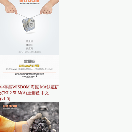
中孚能WISDOM 海报 MA认证矿
灯KL2.5LM(A)重量轻 中文
(v1.0)