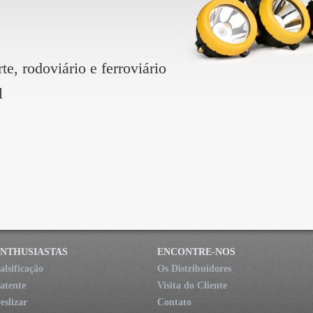
te, rodoviário e ferroviário
l
NTHUSIASTAS
ENCONTRE-NOS
alsificação
Os Distribuidores
atente
Visita do Cliente
eslizar
Contato