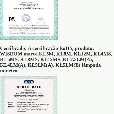
Certificado: A certificação RoHS, produto:
WISDOM marca KL5M, KL8M, KL12M, KL4MS,
KL5MS, KL8MS, KL12MS, KL2.5LM(A),
KL4LM(A), KL5LM(A), KL5LM(B) lâmpada
mineiro