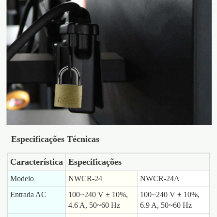
Especificações Técnicas
Característica
Especificações
Modelo
NWCR-24
NWCR-24A
Entrada AC
100~240 V ± 10%,
100~240 V ± 10%,
4.6 A, 50~60 Hz
6.9 A, 50~60 Hz