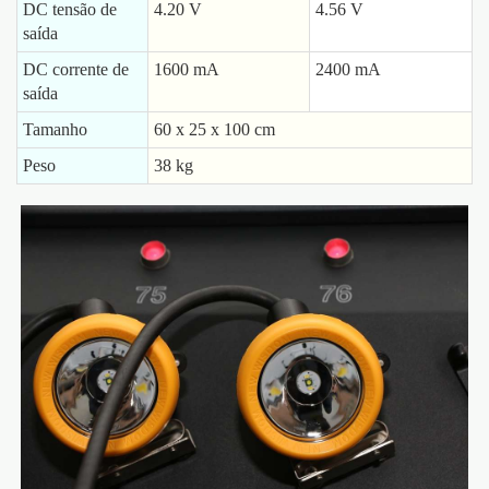
DC tensão de
4.20 V
4.56 V
saída
DC corrente de
1600 mA
2400 mA
saída
Tamanho
60 x 25 x 100 cm
Peso
38 kg