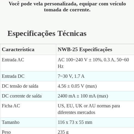
Você pode vela personalizada, equipar com veículo
tomada de corrente.
Especificações Técnicas
Característica
NWB-25 Especificações
Entrada AC
AC 100~240 V ± 10%, 0.3 A, 50~60
Hz
Entrada DC
7~30 V, 1.7 A
DC tensão de saída
4.56 ± 0.05 V (max)
DC corrente de saída
2400 mA ± 100 mA (max)
Ficha AC
US, EU, UK or AU normas para
diferentes mercados
Tamanho
116 x 73 x 55 mm
Peso
235 g