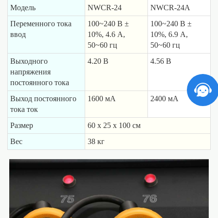
Модель
NWCR-24
NWCR-24A
Переменного тока
100~240 В ±
100~240 В ±
ввод
10%, 4.6 A,
10%, 6.9 A,
50~60 гц
50~60 гц
Выходного
4.20 B
4.56 B
напряжения
постоянного тока
Выход постоянного
1600 мA
2400 мA
тока ток
Размер
60 x 25 x 100 cм
Вес
38 кг