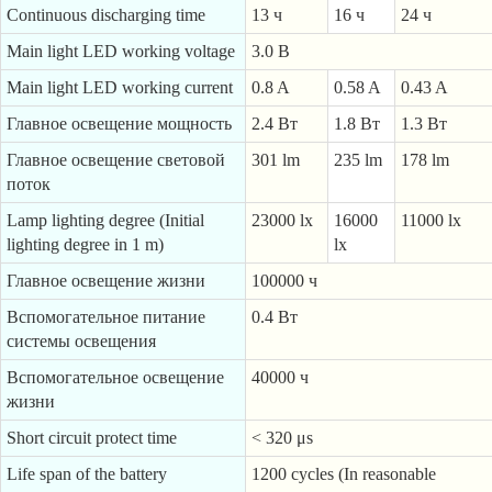
Continuous discharging time
13 ч
16 ч
24 ч
Main light LED working voltage
3.0 В
Main light LED working current
0.8 A
0.58 A
0.43 A
Главное освещение мощность
2.4 Вт
1.8 Вт
1.3 Вт
Главное освещение световой
301 lm
235 lm
178 lm
поток
Lamp lighting degree (Initial
23000 lx
16000
11000 lx
lighting degree in 1 m)
lx
Главное освещение жизни
100000 ч
Вспомогательное питание
0.4 Вт
системы освещения
Вспомогательное освещение
40000 ч
жизни
Short circuit protect time
< 320 μs
Life span of the battery
1200 cycles (In reasonable