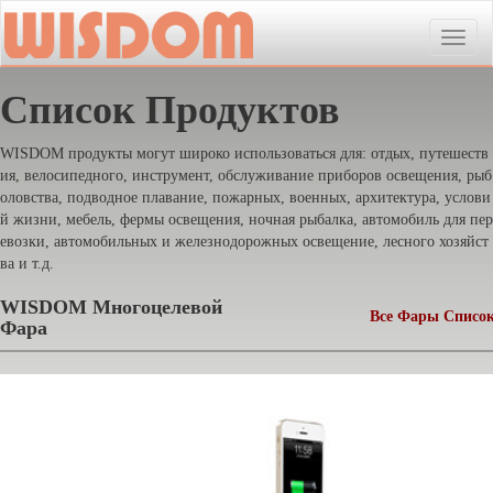
Toggle
naviga
Список Продуктов
WISDOM продукты могут широко использоваться для: отдых, путешеств
ия, велосипедного, инструмент, обслуживание приборов освещения, рыб
оловства, подводное плавание, пожарных, военных, архитектура, услови
й жизни, мебель, фермы освещения, ночная рыбалка, автомобиль для пер
евозки, автомобильных и железнодорожных освещение, лесного хозяйст
ва и т.д.
WISDOM Многоцелевой
Все Фары Списо
Фара