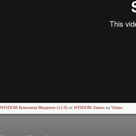
WISDOM Компания Введение (v2.0)
от
WISDOM Лампа
на
Vimeo
.